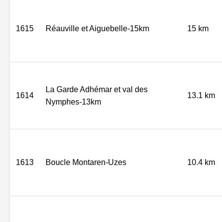
1615
Réauville et Aiguebelle-15km
15 km
La Garde Adhémar et val des
1614
13.1 km
Nymphes-13km
1613
Boucle Montaren-Uzes
10.4 km