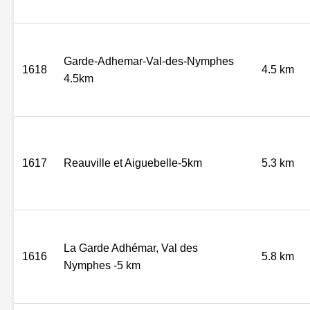
Garde-Adhemar-Val-des-Nymphes
1618
4.5 km
4.5km
1617
Reauville et Aiguebelle-5km
5.3 km
La Garde Adhémar, Val des
1616
5.8 km
Nymphes -5 km