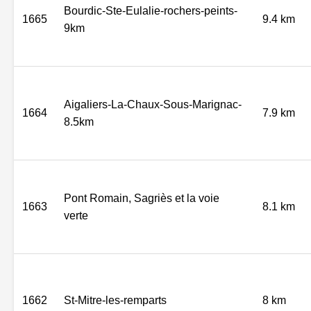
Bourdic-Ste-Eulalie-rochers-peints-
1665
9.4 km
9km
Aigaliers-La-Chaux-Sous-Marignac-
1664
7.9 km
8.5km
Pont Romain, Sagriès et la voie
1663
8.1 km
verte
1662
St-Mitre-les-remparts
8 km