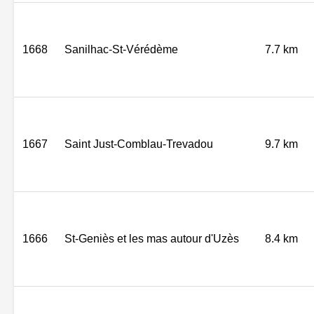
1668
Sanilhac-St-Vérédème
7.7 km
1667
Saint Just-Comblau-Trevadou
9.7 km
1666
St-Geniès et les mas autour d'Uzès
8.4 km