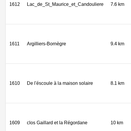
1612
Lac_de_St_Maurice_et_Candouliere
7.6 km
1611
Argilliers-Bornègre
9.4 km
1610
De l'éscoule à la maison solaire
8.1 km
1609
clos Gaillard et la Régordane
10 km