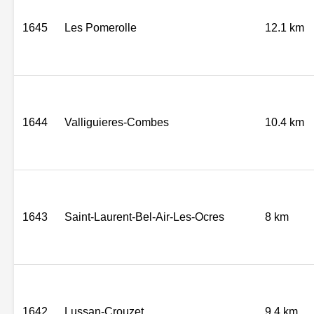
1645
Les Pomerolle
12.1 km
1644
Valliguieres-Combes
10.4 km
1643
Saint-Laurent-Bel-Air-Les-Ocres
8 km
1642
Lussan-Crouzet
9.4 km