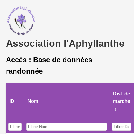
Association l'Aphyllanthe
Accès : Base de données
randonnée
Dist. de
ID
Nom
marche
↕
↕
↕